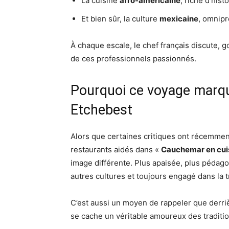
La cuisine
afro-américaine
, riche d’hist
Et bien sûr, la culture
mexicaine
, omnipr
À chaque escale, le chef français discute,
de ces professionnels passionnés.
Pourquoi ce voyage marqu
Etchebest
Alors que certaines critiques ont récemment
restaurants aidés dans «
Cauchemar en cui
image différente. Plus apaisée, plus pédag
autres cultures et toujours engagé dans la 
C’est aussi un moyen de rappeler que derriè
se cache un véritable amoureux des traditi