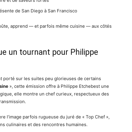
oire et de saveurs fortes
ésente de San Diego à San Francisco
 goûte, apprend — et parfois même cuisine — aux côtés
e un tournant pour Philippe
 porté sur les suites peu glorieuses de certains
sine
», cette émission offre à Philippe Etchebest une
ogique, elle montre un chef curieux, respectueux des
transmission.
re l’image parfois rugueuse du juré de « Top Chef »,
ons culinaires et des rencontres humaines.