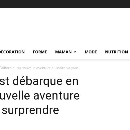
DÉCORATION
FORME
MAMAN
MODE
NUTRITION
lifornie : sa nouvelle aventure culinaire va vous...
st débarque en
ouvelle aventure
s surprendre