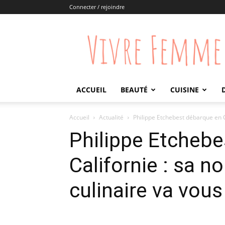
Connecter / rejoindre
Vivre
Femme
ACCUEIL
BEAUTÉ
CUISINE
Accueil
Actualité
Philippe Etchebest débarque en Ca
Philippe Etchebe
Californie : sa n
culinaire va vou