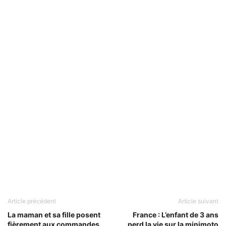
Article précédent
Article suivant
La maman et sa fille posent
France : L’enfant de 3 ans
fièrement aux commandes
perd la vie sur la minimoto