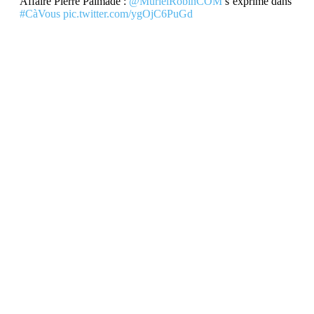
Affaire Pierre Palmade :
@MurielRobinCOM
s’exprime dans
#CàVous
pic.twitter.com/ygOjC6PuGd