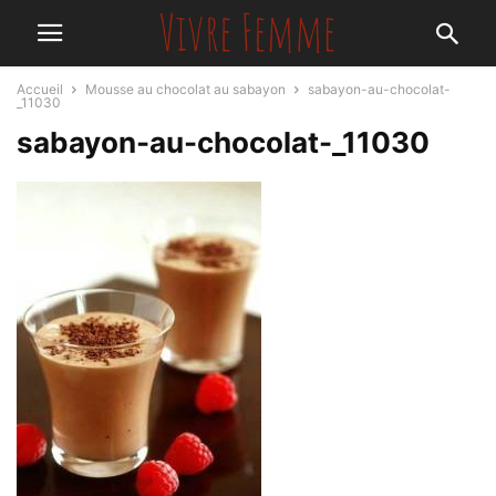
Accueil
Mousse au chocolat au sabayon
sabayon-au-chocolat-
_11030
sabayon-au-chocolat-_11030