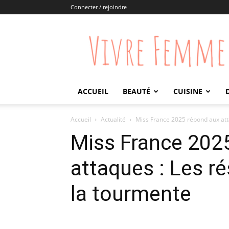
Connecter / rejoindre
Vivre
Femme
ACCUEIL
BEAUTÉ
CUISINE
Accueil
Actualité
Miss France 2025 répond aux atta
Miss France 202
attaques : Les r
la tourmente