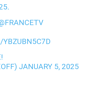
25.
@FRANCETV
M/YBZUBN5C7D
!
EOFF)
JANUARY 5, 2025