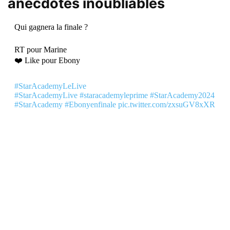
anecdotes inoubliables
Qui gagnera la finale ?
RT pour Marine
❤️ Like pour Ebony
#StarAcademyLeLive
#StarAcademyLive
#staracademyleprime
#StarAcademy2024
#StarAcademy
#Ebonyenfinale
pic.twitter.com/zxsuGV8xXR