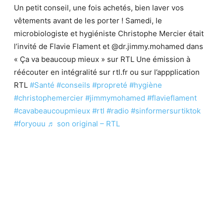
Un petit conseil, une fois achetés, bien laver vos
vêtements avant de les porter ! Samedi, le
microbiologiste et hygiéniste Christophe Mercier était
l’invité de Flavie Flament et @dr.jimmy.mohamed dans
« Ça va beaucoup mieux » sur RTL Une émission à
réécouter en intégralité sur rtl.fr ou sur l’appplication
RTL
#Santé
#conseils
#propreté
#hygiène
#christophemercier
#jimmymohamed
#flavieflament
#cavabeaucoupmieux
#rtl
#radio
#sinformersurtiktok
#foryouu
♬ son original – RTL