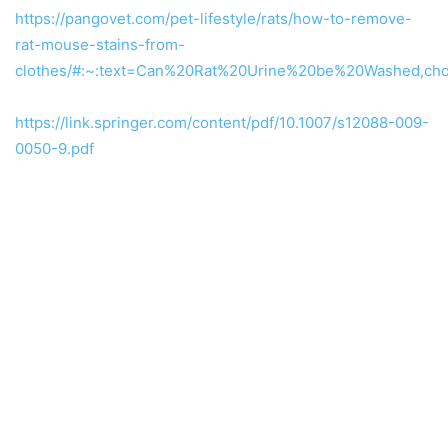
https://pangovet.com/pet-lifestyle/rats/how-to-remove-
rat-mouse-stains-from-
clothes/#:~:text=Can%20Rat%20Urine%20be%20Washed,ch
https://link.springer.com/content/pdf/10.1007/s12088-009-
0050-9.pdf