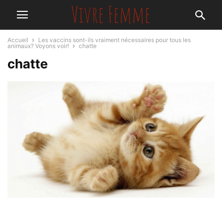
Accueil
Les vaccins sont-ils vraiment nécessaires pour tous les
animaux? Voyons voir!
chatte
chatte