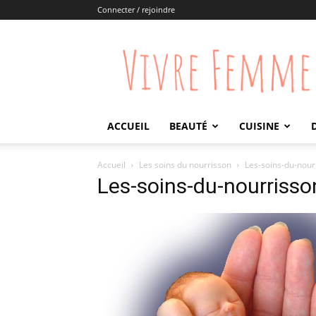
Connecter / rejoindre
Vivre
Femme
ACCUEIL
BEAUTÉ
CUISINE
Accueil
Les soins du nourrisson
Les-soins-du-nour
Les-soins-du-nourrisso