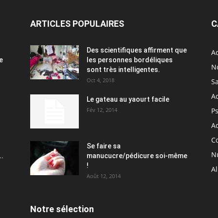
ARTICLES POPULAIRES
C
Des scientifiques affirment que
Ac
e
les personnes bordéliques
N
sont très intelligentes.
Oct 4, 2018
S
A
Le gateau au yaourt facile
Fév 12, 2014
P
Ac
C
Se faire sa
Nu
..
manucucre/pédicure soi-même
!
A
Août 12, 2014
Notre sélection