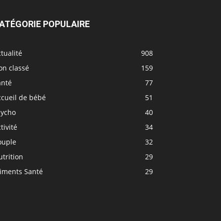
ATÉGORIE POPULAIRE
tualité
908
on classé
159
anté
77
ccueil de bébé
51
sycho
40
tivité
34
ouple
32
trition
29
liments Santé
29