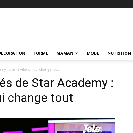
DÉCORATION
FORME
MAMAN
MODE
NUTRITION
my : une révélation qui change tout
és de Star Academy :
ui change tout