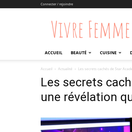
Connecter / rejoindre
Vivre
Femme
ACCUEIL
BEAUTÉ
CUISINE
Accueil
Actualité
Les secrets cachés de Star Acade
Les secrets cach
une révélation q