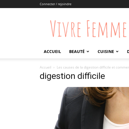
Connecter / rejoindre
Vivre
Femme
ACCUEIL
BEAUTÉ
CUISINE
Accueil
Les causes de la digestion difficile et commen
digestion difficile