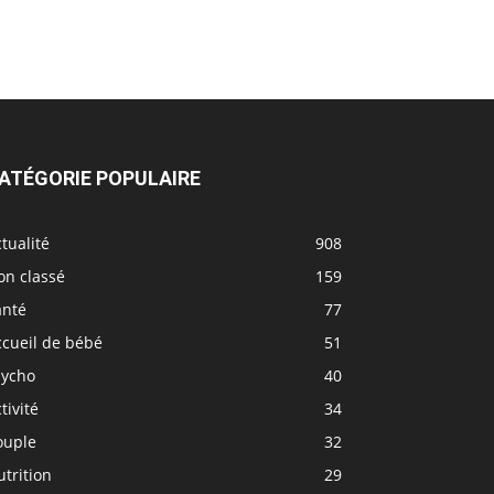
ATÉGORIE POPULAIRE
tualité
908
on classé
159
anté
77
ccueil de bébé
51
sycho
40
tivité
34
ouple
32
trition
29