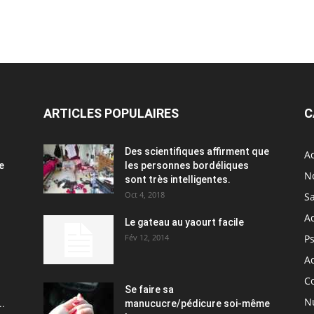
ARTICLES POPULAIRES
C
Des scientifiques affirment que
Ac
e
les personnes bordéliques
N
sont très intelligentes.
Oct 4, 2018
S
A
Le gateau au yaourt facile
Fév 12, 2014
P
Ac
C
Se faire sa
Nu
..
manucucre/pédicure soi-même