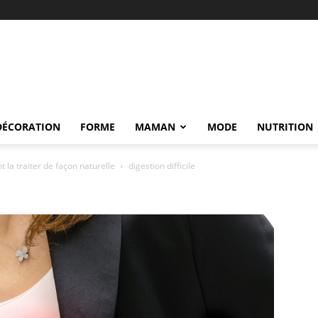
DÉCORATION
FORME
MAMAN
MODE
NUTRITION
t la traiter de façon naturelle
digestion difficile