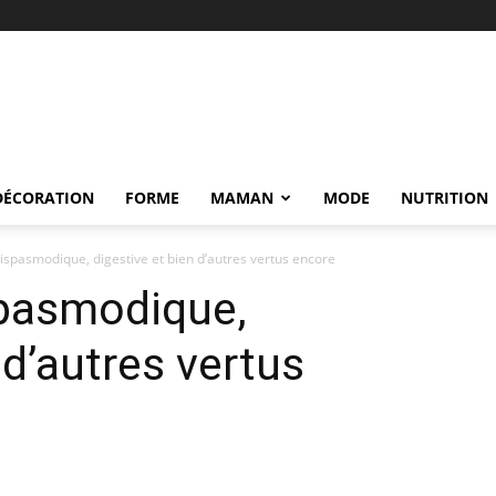
DÉCORATION
FORME
MAMAN
MODE
NUTRITION
ispasmodique, digestive et bien d’autres vertus encore
spasmodique,
 d’autres vertus