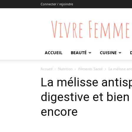
Connecter / rejoindre
Vivre
Femme
ACCUEIL
BEAUTÉ
CUISINE
Accueil
Nutrition
Aliments Santé
La mélisse ant
La mélisse anti
digestive et bien
encore