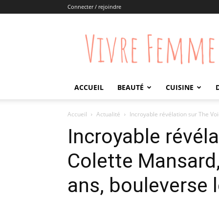
Connecter / rejoindre
Vivre
Femme
ACCUEIL
BEAUTÉ
CUISINE
Accueil
Actualité
Incroyable révélation sur The Voi
Incroyable révéla
Colette Mansard,
ans, bouleverse 