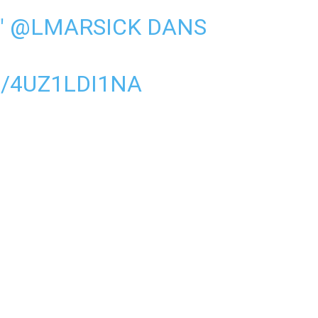
"
@LMARSICK
DANS
/4UZ1LDI1NA