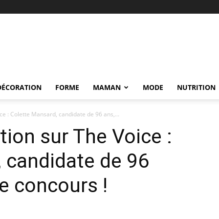
DÉCORATION
FORME
MAMAN
MODE
NUTRITION
ce : Colette Mansard, candidate de 96 ans,...
tion sur The Voice :
 candidate de 96
le concours !