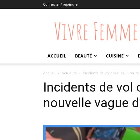
Connecter / rejoindre
Vivre
Femme
ACCUEIL
BEAUTÉ
CUISINE
Accueil
Actualité
Incidents de vol chez les livreurs
Incidents de vol 
nouvelle vague d