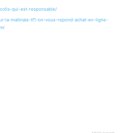
colis-qui-est-responsable/
our-la-matinale-tf1-on-vous-repond-achat-en-ligne-
ml
Article suivant