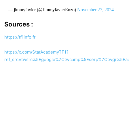
— jimmyfavier (@JimmyfavierEnzo)
November 27, 2024
Sources :
https://tf1info.fr
https://x.com/StarAcademyTF1?
ref_src=twsrc%5Egoogle%7Ctwcamp%5Eserp%7Ctwgr%5Eau