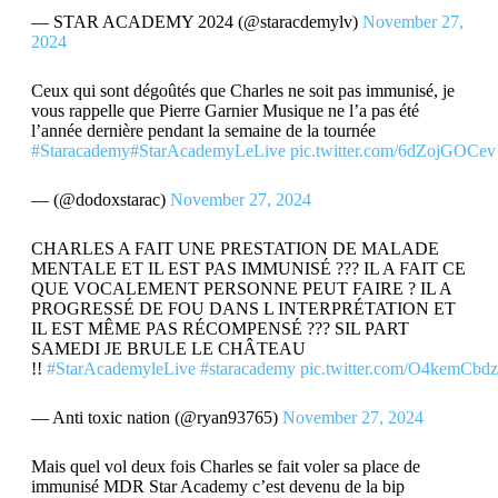
— STAR ACADEMY 2024 (@staracdemylv)
November 27,
2024
Ceux qui sont dégoûtés que Charles ne soit pas immunisé, je
vous rappelle que Pierre Garnier Musique ne l’a pas été
l’année dernière pendant la semaine de la tournée
#Staracademy
#StarAcademyLeLive
pic.twitter.com/6dZojGOCev
— (@dodoxstarac)
November 27, 2024
CHARLES A FAIT UNE PRESTATION DE MALADE
MENTALE ET IL EST PAS IMMUNISÉ ??? IL A FAIT CE
QUE VOCALEMENT PERSONNE PEUT FAIRE ? IL A
PROGRESSÉ DE FOU DANS L INTERPRÉTATION ET
IL EST MÊME PAS RÉCOMPENSÉ ??? SIL PART
SAMEDI JE BRULE LE CHÂTEAU
!!
#StarAcademyleLive
#staracademy
pic.twitter.com/O4kemCbd
— Anti toxic nation (@ryan93765)
November 27, 2024
Mais quel vol deux fois Charles se fait voler sa place de
immunisé MDR Star Academy c’est devenu de la bip