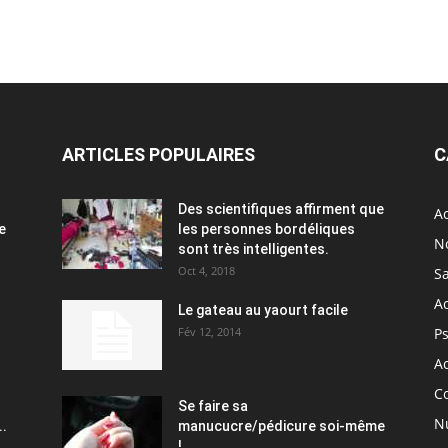
ARTICLES POPULAIRES
C
Des scientifiques affirment que
Ac
e
les personnes bordéliques
N
sont très intelligentes.
Oct 4, 2018
S
A
Le gateau au yaourt facile
Fév 12, 2014
P
Ac
C
Se faire sa
Nu
..
manucucre/pédicure soi-même
!