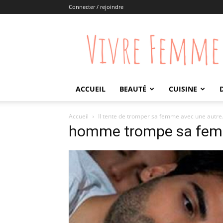
Connecter / rejoindre
Vivre
Femme
ACCUEIL
BEAUTÉ
CUISINE
Accueil
Il tente de tromper sa femme avec une autre…e
homme trompe sa fe