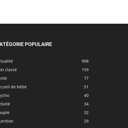
ATÉGORIE POPULAIRE
tualité
908
on classé
159
anté
77
ccueil de bébé
51
sycho
40
tivité
34
ouple
32
trition
29