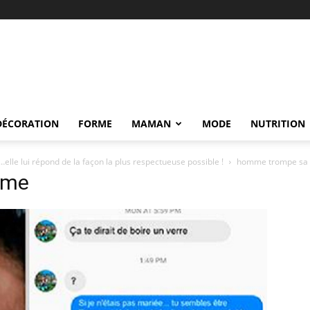
DÉCORATION
FORME
MAMAN
MODE
NUTRITION
lle lui répond de la façon la plus respectueuse possible !
homme trompe sa
mme