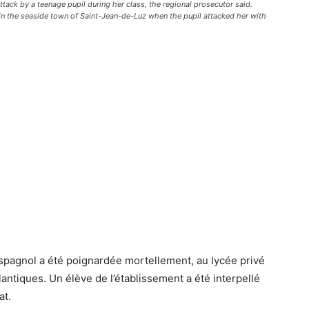
tack by a teenage pupil during her class, the regional prosecutor said.
 in the seaside town of Saint-Jean-de-Luz when the pupil attacked her with
espagnol a été poignardée mortellement, au lycée privé
ntiques. Un élève de l’établissement a été interpellé
at.