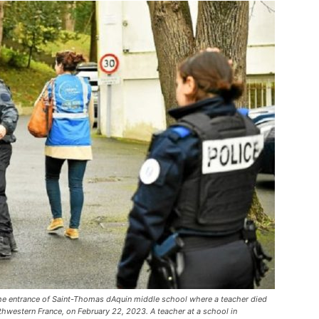
 the entrance of Saint-Thomas dAquin middle school where a teacher died
thwestern France, on February 22, 2023. A teacher at a school in