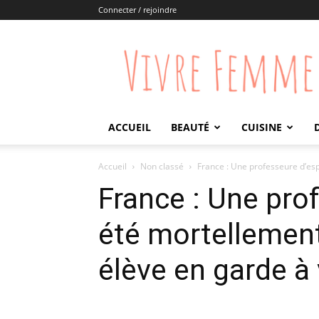
Connecter / rejoindre
Vivre
Femme
ACCUEIL
BEAUTÉ
CUISINE
Accueil
Non classé
France : Une professeure d’esp
France : Une pro
été mortellement
élève en garde à 