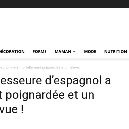
DÉCORATION
FORME
MAMAN
MODE
NUTRITION
agnol a été mortellement poignardée et un élève...
fesseure d’espagnol a
 poignardée et un
vue !