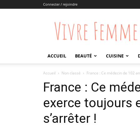
Connecter / rejoindre
Vivre
Femme
ACCUEIL
BEAUTÉ
CUISINE
Accueil
Non classé
France : Ce médecin de 102 ans
France : Ce méde
exerce toujours 
s’arrêter !