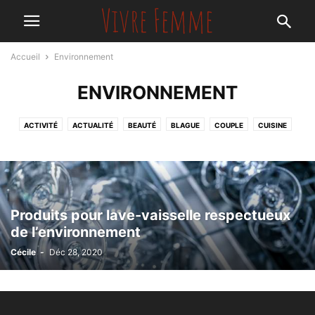
Accueil
Environnement
ENVIRONNEMENT
ACTIVITÉ
ACTUALITÉ
BEAUTÉ
BLAGUE
COUPLE
CUISINE
DÉCORATION
EN FORME
ENVIRONNEMENT
GALLERIE PHOTOS
MAMAN
MODE
NON CLASSÉ
NUTRITION
PSYCHO
SANTÉ
STARS
Produits pour lave-vaisselle respectueux
de l’environnement
Cécile
-
Déc 28, 2020