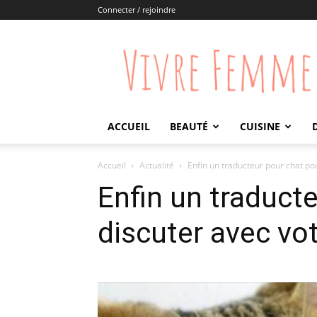
Connecter / rejoindre
Vivre
Femme
ACCUEIL
BEAUTÉ
CUISINE
Accueil
Actualité
Enfin un traducteur pour chat po
Enfin un traduct
discuter avec vo