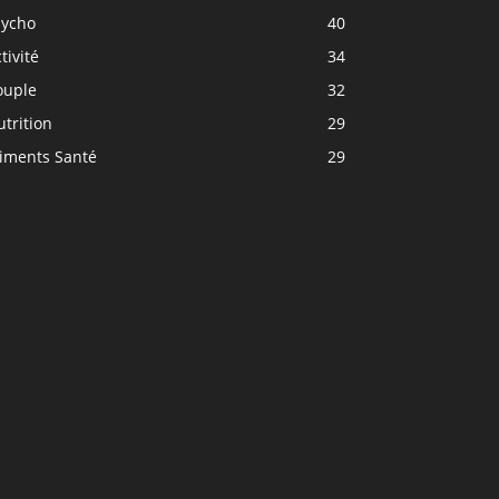
sycho
40
tivité
34
ouple
32
trition
29
liments Santé
29