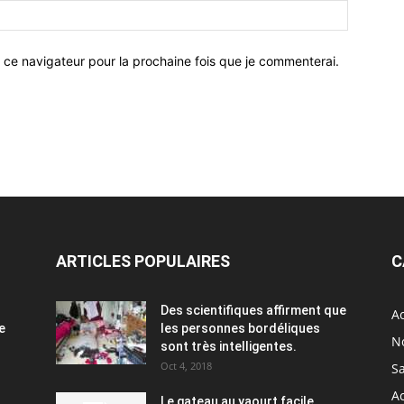
 ce navigateur pour la prochaine fois que je commenterai.
ARTICLES POPULAIRES
C
Des scientifiques affirment que
Ac
e
les personnes bordéliques
N
sont très intelligentes.
Oct 4, 2018
S
A
Le gateau au yaourt facile