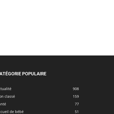
ATÉGORIE POPULAIRE
tualité
908
on classé
159
anté
77
ccueil de bébé
51