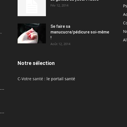
Fév 12, 2014
P
Ac
C
Se faire sa
Nu
..
manucucre/pédicure soi-même
!
A
Août 12, 2014
Notre sélection
C-Votre santé :
le portail santé