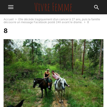
Accueil
Elle décède tragiquement d’un cancer à 27 ans, puis la famille
découvre un message Facebook posté 24h avant le drame.
8
8