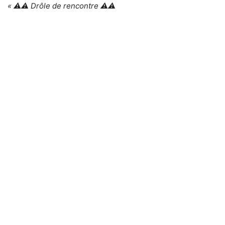
« ⚠️⚠️ Drôle de rencontre ⚠️⚠️