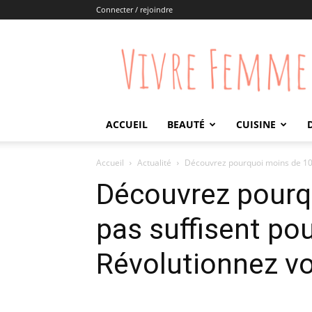
Connecter / rejoindre
Vivre
Femme
ACCUEIL
BEAUTÉ
CUISINE
Accueil
Actualité
Découvrez pourquoi moins de 10 0
Découvrez pourq
pas suffisent pou
Révolutionnez vot