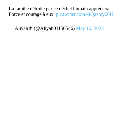
La famille détruite par ce déchet humain appréciera.
Force et courage à eux.
pic.twitter.com/kfQazmy06U
— Aliyah⚜️ (@Aliyah01150546)
May 10, 2023