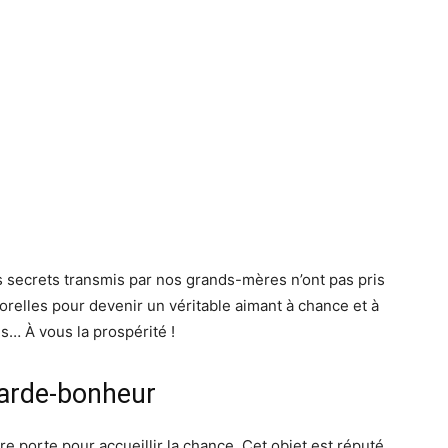
es secrets transmis par nos grands-mères n’ont pas pris
relles pour devenir un véritable aimant à chance et à
es… À vous la prospérité !
 garde-bonheur
e porte pour accueillir la chance. Cet objet est réputé