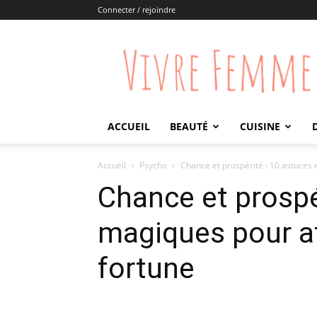
Connecter / rejoindre
Vivre
Femme
ACCUEIL
BEAUTÉ
CUISINE
Accueil
Psycho
Chance et prospérité : 10 astuces 
Chance et prospé
magiques pour at
fortune