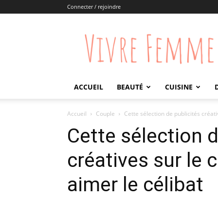
Connecter / rejoindre
Vivre
Femme
ACCUEIL
BEAUTÉ
CUISINE
Accueil
Couple
Cette sélection de publicités créati
Cette sélection d
créatives sur le 
aimer le célibat