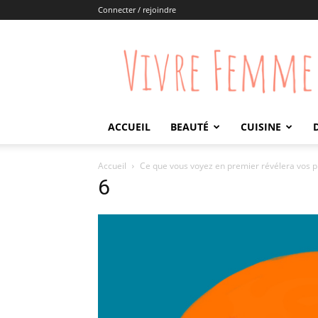
Connecter / rejoindre
Vivre
Femme
ACCUEIL
BEAUTÉ
CUISINE
Accueil
Ce que vous voyez en premier révélera vos pl
6