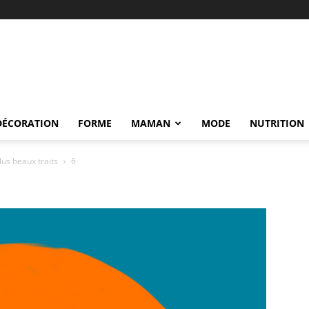
DÉCORATION
FORME
MAMAN
MODE
NUTRITION
us beaux traits
6