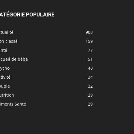
ATÉGORIE POPULAIRE
tualité
908
on classé
159
anté
77
ccueil de bébé
51
sycho
40
tivité
34
ouple
32
trition
29
liments Santé
29