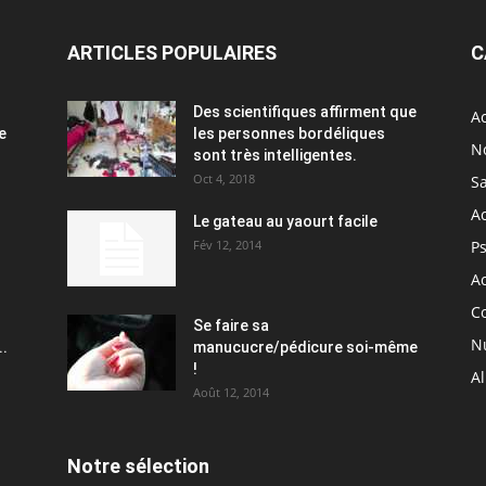
ARTICLES POPULAIRES
C
Des scientifiques affirment que
Ac
e
les personnes bordéliques
N
sont très intelligentes.
Oct 4, 2018
S
A
Le gateau au yaourt facile
Fév 12, 2014
P
Ac
C
Se faire sa
Nu
..
manucucre/pédicure soi-même
!
A
Août 12, 2014
Notre sélection