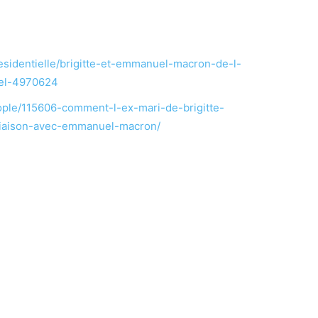
residentielle/brigitte-et-emmanuel-macron-de-l-
iel-4970624
ple/115606-comment-l-ex-mari-de-brigitte-
-liaison-avec-emmanuel-macron/