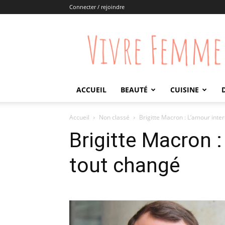
Connecter / rejoindre
Vivre
Femme
ACCUEIL
BEAUTÉ
CUISINE
Accueil
Non classé
Brigitte Macron : L’amour inter
Brigitte Macron :
tout changé