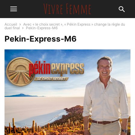
Accueil
Avec « le choix secret », « Pékin Express » change la règle du
duel final
Pekin-Express-M6
Pekin-Express-M6