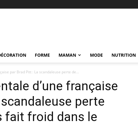
DÉCORATION
FORME
MAMAN
MODE
NUTRITION
aise par Brad Pitt : La scandaleuse perte de...
tale d’une française
a scandaleuse perte
fait froid dans le