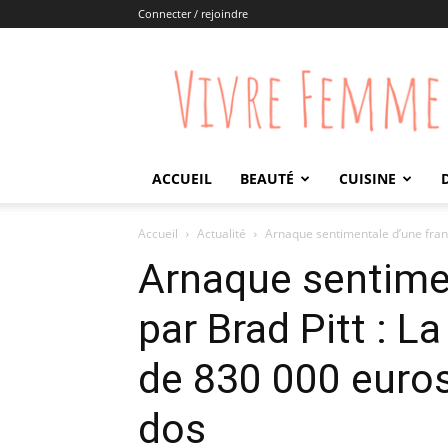
Connecter / rejoindre
Vivre
Femme
ACCUEIL
BEAUTÉ
CUISINE
Accueil
Actualité
Arnaque sentimentale d’une franç
Arnaque sentimen
par Brad Pitt : L
de 830 000 euros 
dos