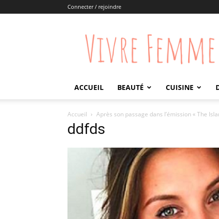
Connecter / rejoindre
Vivre
Femme
ACCUEIL
BEAUTÉ
CUISINE
Accueil
Après son passage dans l’émission « The Isla
ddfds