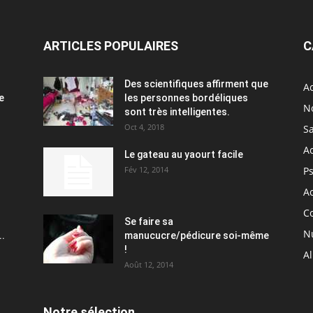
ARTICLES POPULAIRES
C
Des scientifiques affirment que
Ac
e
les personnes bordéliques
N
sont très intelligentes.
Oct 4, 2018
S
A
Le gateau au yaourt facile
Fév 12, 2014
P
Ac
C
Se faire sa
Nu
..
manucucre/pédicure soi-même
!
A
Août 12, 2014
Notre sélection