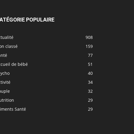
ATÉGORIE POPULAIRE
tualité
908
on classé
159
anté
77
ccueil de bébé
51
sycho
40
tivité
34
ouple
32
trition
29
liments Santé
29