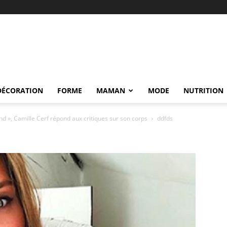
DÉCORATION
FORME
MAMAN
MODE
NUTRITION
nd », Camille Cerf répond aux critiques sur son corps
ddfds