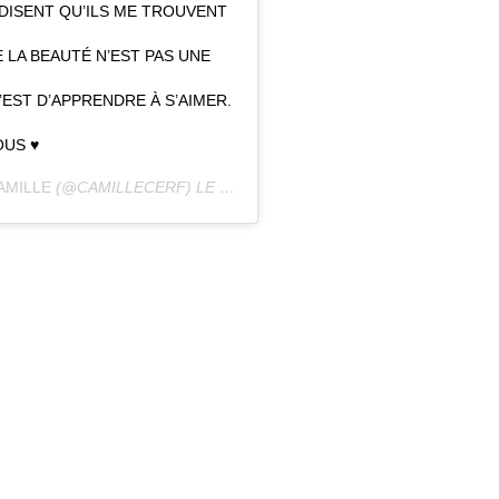
 DISENT QU’ILS ME TROUVENT
 LA BEAUTÉ N’EST PAS UNE
’EST D’APPRENDRE À S’AIMER.
US ♥️
AMILLE
(@CAMILLECERF) LE
26 MAI 2018 À 5 :29 PDT