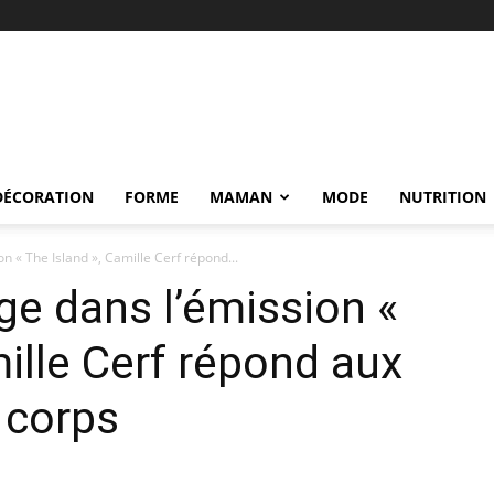
DÉCORATION
FORME
MAMAN
MODE
NUTRITION
 « The Island », Camille Cerf répond...
e dans l’émission «
mille Cerf répond aux
 corps