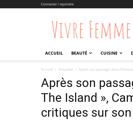
Connecter / rejoindre
Vivre
Femme
ACCUEIL
BEAUTÉ
CUISINE
Accueil
Actualité
Après son passage dans l’émission
Après son passag
The Island », Ca
critiques sur son