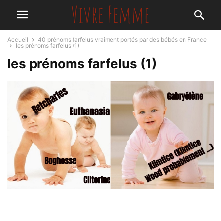
Accueil
40 prénoms farfelus vraiment portés par des bébés en France
les prénoms farfelus (1)
les prénoms farfelus (1)