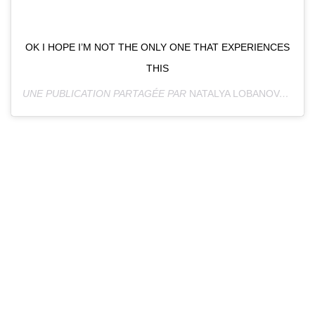
OK I HOPE I’M NOT THE ONLY ONE THAT EXPERIENCES
THIS
UNE PUBLICATION PARTAGÉE PAR
NATALYA LOBANOVA
(@NA