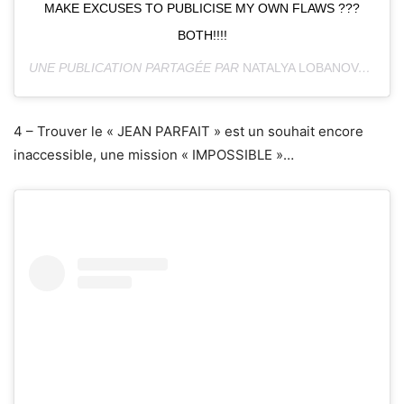
MAKE EXCUSES TO PUBLICISE MY OWN FLAWS ???
BOTH!!!!
UNE PUBLICATION PARTAGÉE PAR
NATALYA LOBANOVA
(@NA
4 – Trouver le « JEAN PARFAIT » est un souhait encore
inaccessible, une mission « IMPOSSIBLE »…