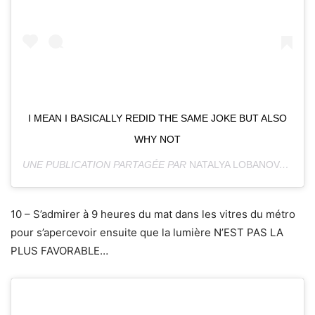
I MEAN I BASICALLY REDID THE SAME JOKE BUT ALSO
WHY NOT
UNE PUBLICATION PARTAGÉE PAR
NATALYA LOBANOVA
(@NA
10 – S’admirer à 9 heures du mat dans les vitres du métro
pour s’apercevoir ensuite que la lumière N’EST PAS LA
PLUS FAVORABLE…