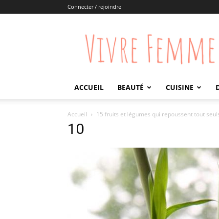
Connecter / rejoindre
Vivre
Femme
ACCUEIL
BEAUTÉ
CUISINE
Accueil
15 fruits et légumes qui repoussent tout seul
10