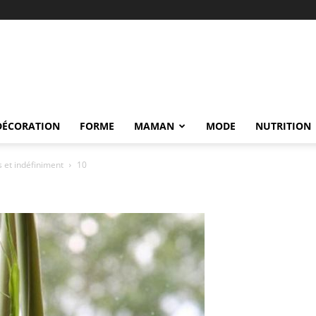
DÉCORATION
FORME
MAMAN
MODE
NUTRITION
s et indéfiniment
10