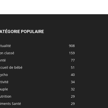
ATÉGORIE POPULAIRE
tualité
908
on classé
159
anté
77
ccueil de bébé
51
sycho
40
tivité
34
ouple
32
trition
29
liments Santé
29