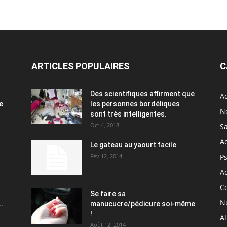
ARTICLES POPULAIRES
C
Des scientifiques affirment que
Ac
e
les personnes bordéliques
N
sont très intelligentes.
Oct 4, 2018
S
A
Le gateau au yaourt facile
Fév 12, 2014
P
Ac
C
Se faire sa
Nu
..
manucucre/pédicure soi-même
!
A
Août 12, 2014