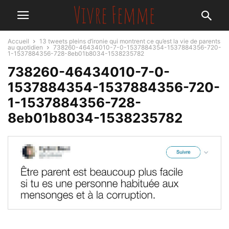
Accueil
13 tweets pleins d’ironie qui montrent ce qu’est la vie de parents
au quotidien
738260-46434010-7-0-1537884354-1537884356-720-
1-1537884356-728-8eb01b8034-1538235782
738260-46434010-7-0-
1537884354-1537884356-720-
1-1537884356-728-
8eb01b8034-1538235782