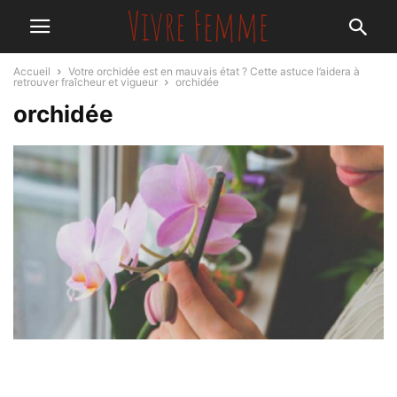
Accueil
Votre orchidée est en mauvais état ? Cette astuce l’aidera à
retrouver fraîcheur et vigueur
orchidée
orchidée