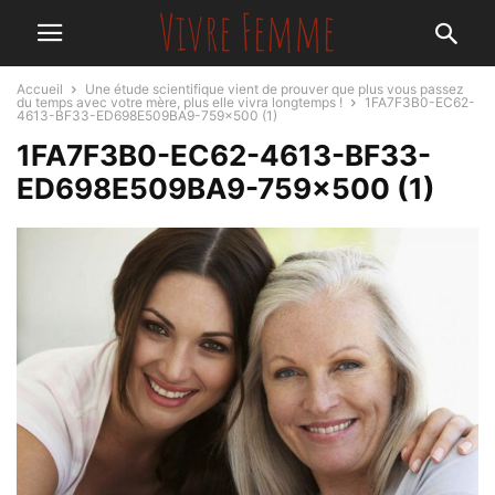
Accueil
Une étude scientifique vient de prouver que plus vous passez
du temps avec votre mère, plus elle vivra longtemps !
1FA7F3B0-EC62-
4613-BF33-ED698E509BA9-759x500 (1)
1FA7F3B0-EC62-4613-BF33-
ED698E509BA9-759×500 (1)