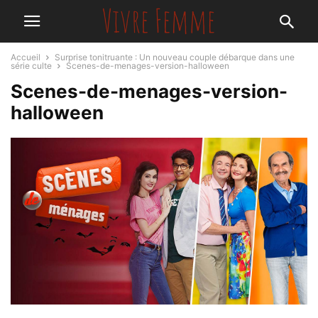
Accueil
Surprise tonitruante : Un nouveau couple débarque dans une
série culte
Scenes-de-menages-version-halloween
Scenes-de-menages-version-
halloween