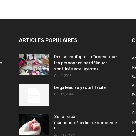
ARTICLES POPULAIRES
C
Des scientifiques affirment que
Ac
e
les personnes bordéliques
N
sont très intelligentes.
Oct 4, 2018
S
A
Le gateau au yaourt facile
Fév 12, 2014
P
Ac
C
Se faire sa
Nu
..
manucucre/pédicure soi-même
!
A
Août 12, 2014