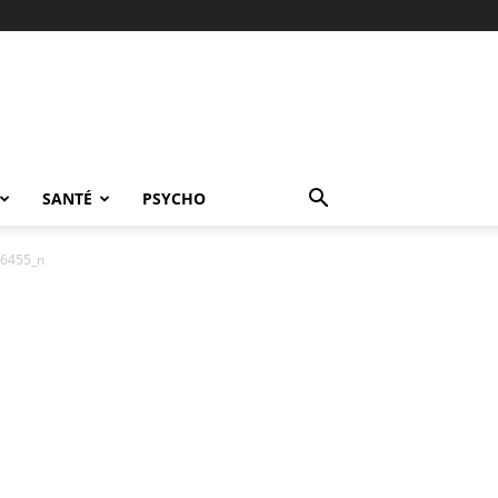
SANTÉ
PSYCHO
6455_n