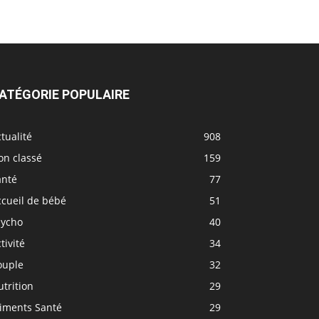
ATÉGORIE POPULAIRE
tualité
908
on classé
159
anté
77
ccueil de bébé
51
sycho
40
tivité
34
ouple
32
trition
29
liments Santé
29