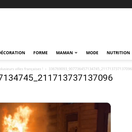
DÉCORATION
FORME
MAMAN
MODE
NUTRITION
usieurs villes françaises !
336769093_907736457134745_211713737137096
7134745_211713737137096