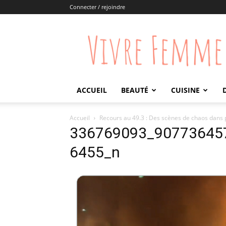
Connecter / rejoindre
Vivre
Femme
ACCUEIL
BEAUTÉ
CUISINE
Accueil
Recours au 49.3 : Des scènes de chaos dans pl
336769093_90773645
6455_n