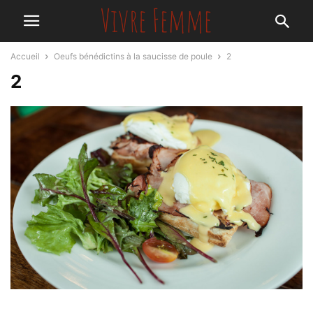
Accueil
Oeufs bénédictins à la saucisse de poule
2
2