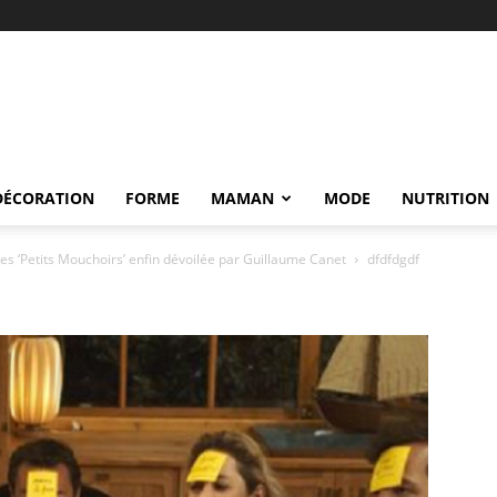
DÉCORATION
FORME
MAMAN
MODE
NUTRITION
es ‘Petits Mouchoirs’ enfin dévoilée par Guillaume Canet
dfdfdgdf