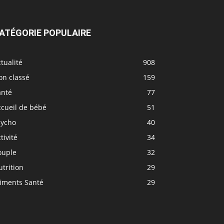
ATÉGORIE POPULAIRE
tualité
908
on classé
159
anté
77
ccueil de bébé
51
sycho
40
tivité
34
ouple
32
trition
29
liments Santé
29