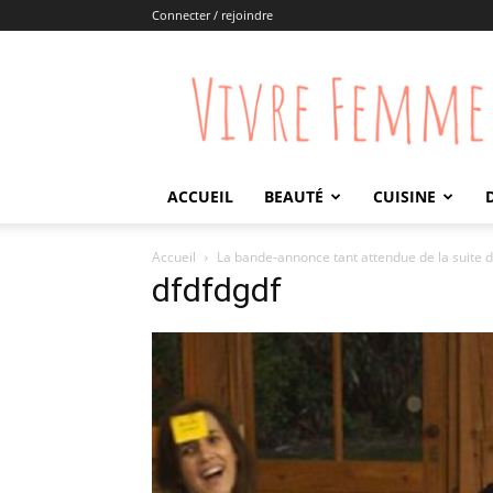
Connecter / rejoindre
Vivre
Femme
ACCUEIL
BEAUTÉ
CUISINE
Accueil
La bande-annonce tant attendue de la suite d
dfdfdgdf