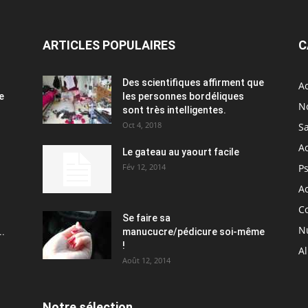
ARTICLES POPULAIRES
C
Des scientifiques affirment que
Ac
e
les personnes bordéliques
N
sont très intelligentes.
Oct 4, 2018
S
A
Le gateau au yaourt facile
Fév 12, 2014
P
Ac
C
Se faire sa
Nu
..
manucucre/pédicure soi-même
!
A
Août 12, 2014
Notre sélection