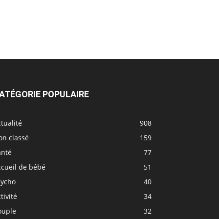
ATÉGORIE POPULAIRE
tualité
908
on classé
159
anté
77
ccueil de bébé
51
sycho
40
tivité
34
ouple
32