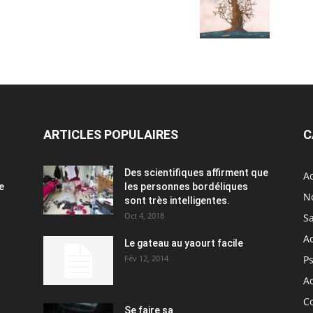
ARTICLES POPULAIRES
C
Des scientifiques affirment que
Ac
e
les personnes bordéliques
N
sont très intelligentes.
Oct 4, 2018
S
A
Le gateau au yaourt facile
Fév 12, 2014
P
Ac
C
Se faire sa