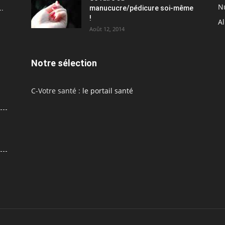
Nu
..
manucucre/pédicure soi-même
!
A
Août 12, 2014
Notre sélection
C-Votre santé :
le portail santé