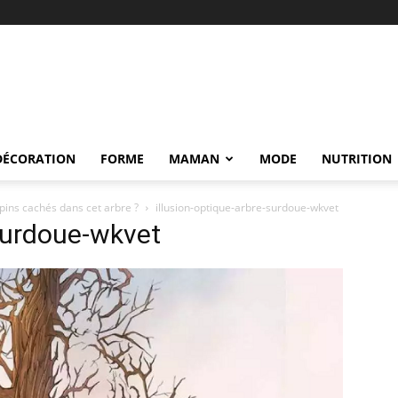
DÉCORATION
FORME
MAMAN
MODE
NUTRITION
apins cachés dans cet arbre ?
illusion-optique-arbre-surdoue-wkvet
-surdoue-wkvet