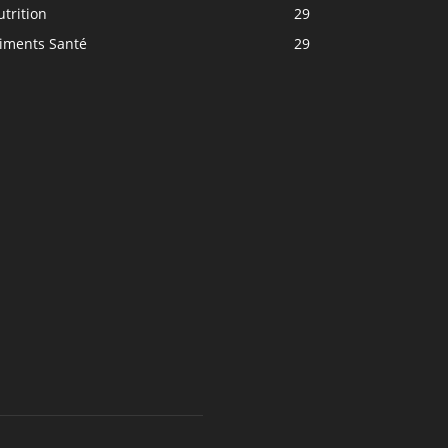
trition
29
liments Santé
29