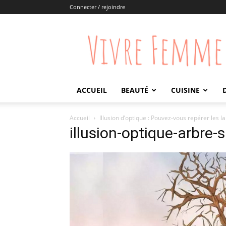
Connecter / rejoindre
Vivre
Femme
ACCUEIL
BEAUTÉ
CUISINE
Accueil
Illusion d’optique : Pouvez-vous repérer les l
illusion-optique-arbre