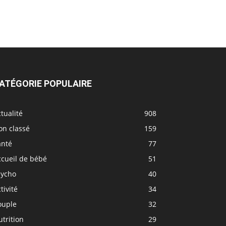
ATÉGORIE POPULAIRE
tualité
908
on classé
159
anté
77
ccueil de bébé
51
sycho
40
tivité
34
ouple
32
trition
29