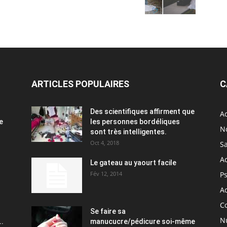
ARTICLES POPULAIRES
C
Des scientifiques affirment que
Ac
e
les personnes bordéliques
N
sont très intelligentes.
Oct 4, 2018
S
A
Le gateau au yaourt facile
Fév 12, 2014
P
Ac
C
Se faire sa
Nu
..
manucucre/pédicure soi-même