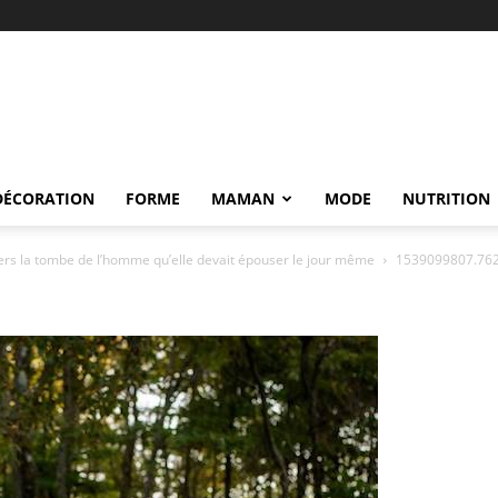
DÉCORATION
FORME
MAMAN
MODE
NUTRITION
vers la tombe de l’homme qu’elle devait épouser le jour même
1539099807.76