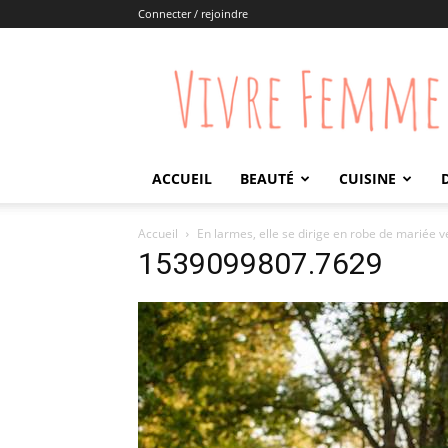
Connecter / rejoindre
Vivre
Femme
ACCUEIL
BEAUTÉ
CUISINE
Accueil
En larmes, elle se dirige en robe de mariée 
1539099807.7629