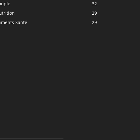
ouple
32
trition
29
liments Santé
29