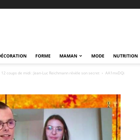
DÉCORATION
FORME
MAMAN
MODE
NUTRITION
 12 coups de midi : Jean-Luc Reichmann révèle son secret
AA1mxDQi