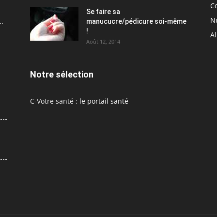
C
Se faire sa
Nu
..
manucucre/pédicure soi-même
!
A
Août 12, 2014
Notre sélection
C-Votre santé :
le portail santé