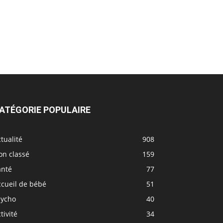
ATÉGORIE POPULAIRE
tualité
908
on classé
159
anté
77
ccueil de bébé
51
sycho
40
tivité
34