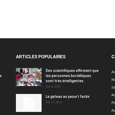
ARTICLES POPULAIRES
C
Des scientifiques affirment que
Ac
e
les personnes bordéliques
N
sont très intelligentes.
Oct 4, 2018
S
A
Le gateau au yaourt facile
Fév 12, 2014
P
Ac