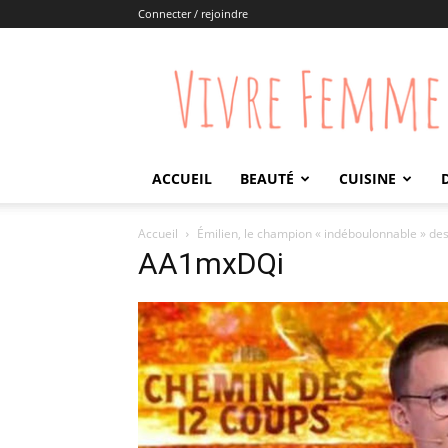
Connecter / rejoindre
Vivre
Femme
ACCUEIL
BEAUTÉ
CUISINE
Accueil
Émilien, le champion « indéboulonnable » des
AA1mxDQi