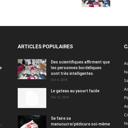
ARTICLES POPULAIRES
C
Des scientifiques affirment que
Ac
e
les personnes bordéliques
N
sont très intelligentes.
Oct 4, 2018
S
A
Le gateau au yaourt facile
Fév 12, 2014
P
Ac
C
Se faire sa
Nu
..
manucucre/pédicure soi-même