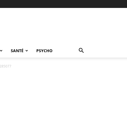
SANTÉ
PSYCHO
_285077