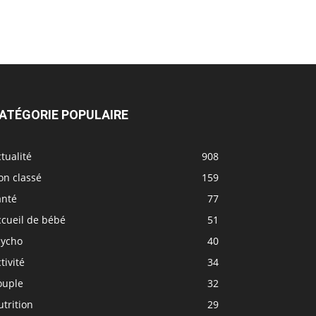
ATÉGORIE POPULAIRE
tualité
908
on classé
159
anté
77
ccueil de bébé
51
sycho
40
tivité
34
ouple
32
trition
29