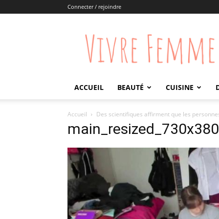
Connecter / rejoindre
Vivre
Femme
ACCUEIL
BEAUTÉ
CUISINE
Accueil
Des scientifiques affirment que les personnes
main_resized_730x38