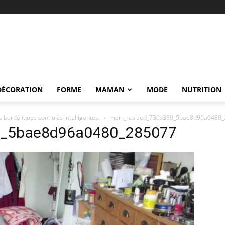
DÉCORATION
FORME
MAMAN
MODE
NUTRITION
 bordéliques sont très intelligentes.
main_resized_730x380_5bae8d96a0480
0_5bae8d96a0480_285077