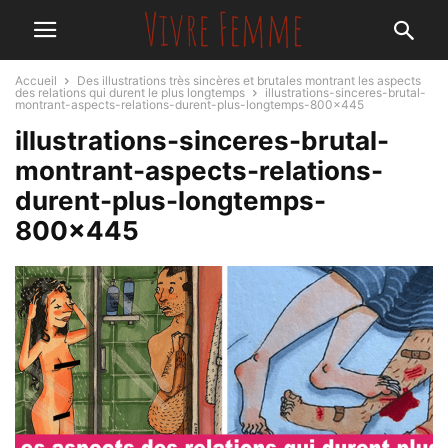
Accueil
Des illustrations très sincères et brutales montrant les aspects
des relations qui durent le plus longtemps
illustrations-sinceres-brutal-
montrant-aspects-relations-durent-plus-longtemps-800x445
illustrations-sinceres-brutal-
montrant-aspects-relations-
durent-plus-longtemps-
800×445