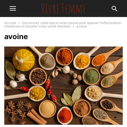
Accueil
Découvrez cette épice miraculeuse pour apaiser l’inflammation
intestinale et booster votre santé mentale!
avoine
avoine