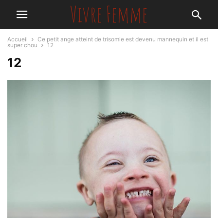
Accueil
Ce petit ange atteint de trisomie est devenu mannequin et il est
super chou
12
12