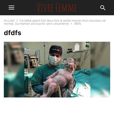
Accueil
Ce bébé géant fait deux fois le poids moyen d’un nouveau né
normal. Sa maman accouche sans césarienne
dfdfs
dfdfs